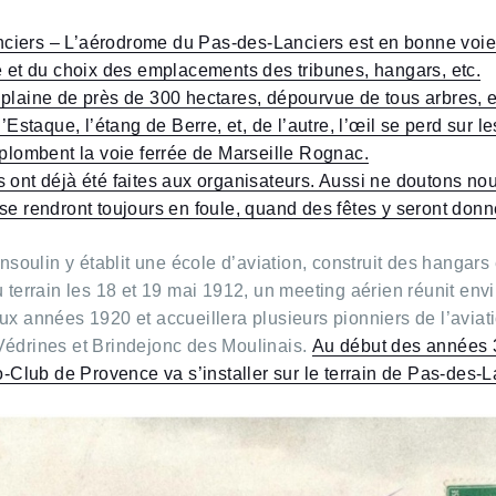
ciers – L’aérodrome du Pas-des-Lanciers est en bonne voie
e et du choix des emplacements des tribunes, hangars, etc.
 plaine de près de 300 hectares, dépourvue de tous arbres, e
’Estaque, l’étang de Berre, et, de l’autre, l’œil se perd sur le
rplombent la voie ferrée de Marseille Rognac.
s ont déjà été faites aux organisateurs. Aussi ne doutons no
se rendront toujours en foule, quand des fêtes y seront donn
nsoulin y établit une école d’aviation, construit des hangars
u terrain les 18 et 19 mai 1912, un meeting aérien réunit env
ux années 1920 et accueillera plusieurs pionniers de l’aviati
Védrines et Brindejonc des Moulinais.
Au début des années 3
ro-Club de Provence va s’installer sur le terrain de Pas-des-