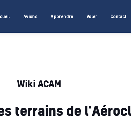
Accueil
cueil
Avions
Apprendre
Voler
Contact
Avions
Apprendre
Voler
Contact
Membres
Wiki ACAM
des terrains de l’Aéroc