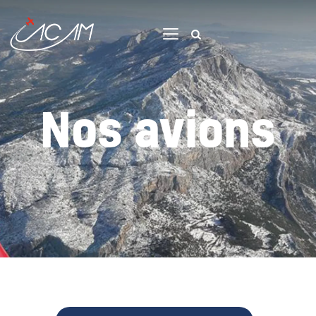
Accueil
Nos avions
Avions
Apprendre
Voler
Contact
Membres