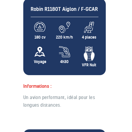
Robin R1180T Aiglon / F-GCAR
180 cv
220 km/h
4 places
Voyage
4h30
VFR Nuit
Informations :
Un avion performant, idéal pour les
longues distances.