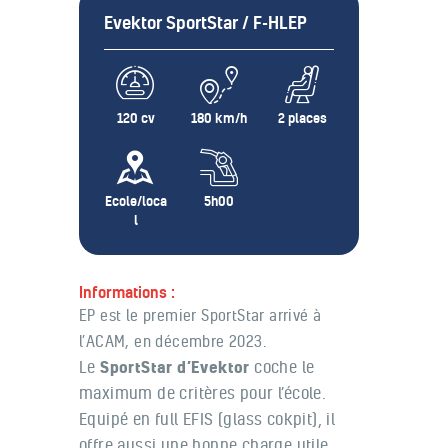
Evektor SportStar / F-HLEP
120 cv
180 km/h
2 places
Ecole/loca
5h00
l
Informations :
EP est le premier SportStar arrivé à
l’ACAM, en décembre 2023.
Le
coche le
SportStar
d’
Evektor
maximum de critères pour l’école.
Equipé en full EFIS (glass cokpit), il
offre aussi une
bonne charge utile,