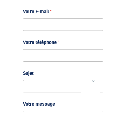
Votre E-mail
*
S
Votre téléphone
*
u
j
e
t
*
V
Sujet
o
t
r
e
Votre message