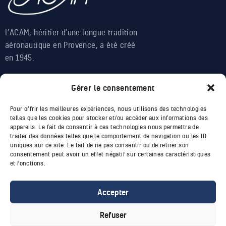
L’ACAM, héritier d’une longue tradition
aéronautique en Provence, a été créé
en 1945.
L'ACAM
Gérer le consentement
Avions
Pour offrir les meilleures expériences, nous utilisons des technologies
Apprendre
telles que les cookies pour stocker et/ou accéder aux informations des
Voler
appareils. Le fait de consentir à ces technologies nous permettra de
traiter des données telles que le comportement de navigation ou les ID
uniques sur ce site. Le fait de ne pas consentir ou de retirer son
INFOS
consentement peut avoir un effet négatif sur certaines caractéristiques
et fonctions.
Contact
Membres
Accepter
Mentions légales
Refuser
Suivez-nous