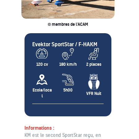
© membres de l'ACAM
Evektor SportStar / F-HAKM
120 cv
180 km/h
2 places
Ecole/loca
5h00
VFR Nuit
l
Informations :
KM est le second SportStar reçu, en