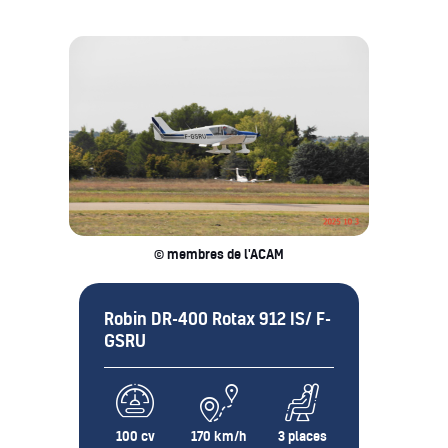
© membres de l'ACAM
Robin DR-400 Rotax 912 IS/ F-
GSRU
100 cv
170 km/h
3 places