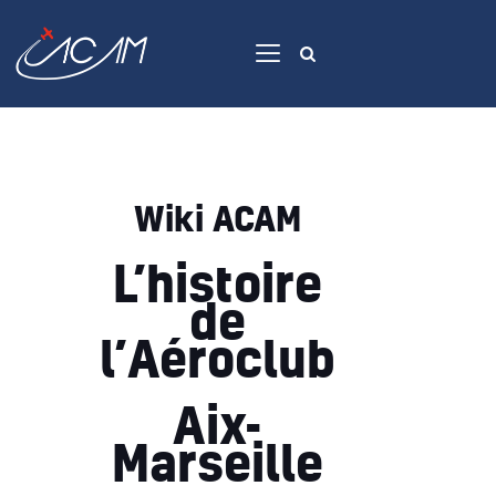
Accueil
Avions
Wiki ACAM
Apprendre
L’histoire
Voler
de
Contact
l’Aéroclub
Membres
Aix-
Marseille