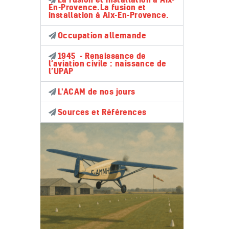
En-Provence.La fusion et
installation à Aix-En-Provence.
Occupation allemande
1945 - Renaissance de
l’aviation civile : naissance de
l’UPAP
L'ACAM de nos jours
Sources et Références