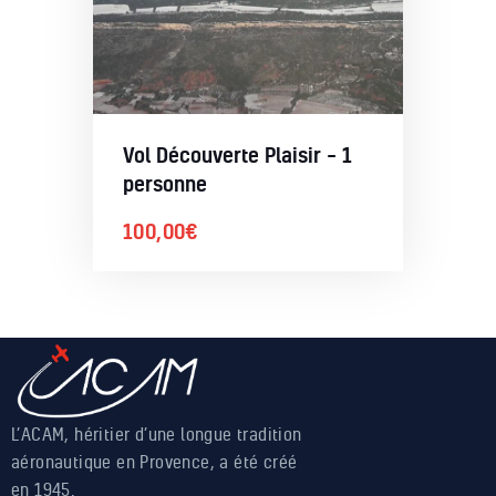
Vol Découverte Plaisir – 1
personne
100,00
€
L’ACAM, héritier d’une longue tradition
aéronautique en Provence, a été créé
en 1945.