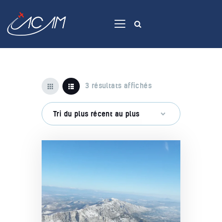
Accueil
3 résultats affichés
Avions
Apprendre
Voler
Contact
Membres