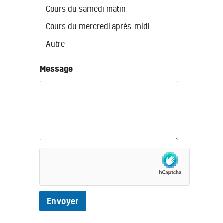
Cours du samedi matin
Cours du mercredi après-midi
Autre
p
Message
a
r
T
é
l
é
p
h
o
n
e
E
-
m
Envoyer
a
i
l